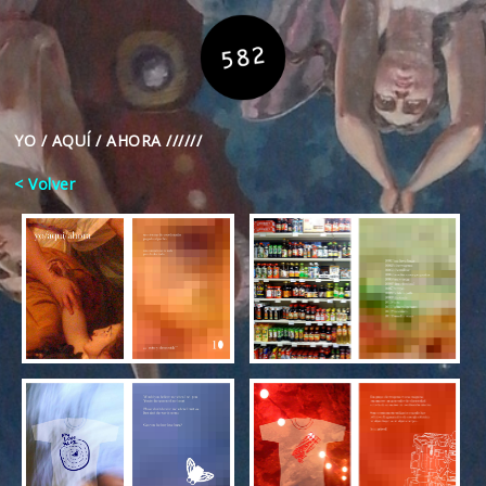
YO / AQUÍ / AHORA //////
< Volver